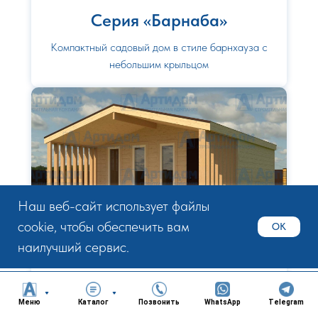
Серия «Барнаба»
Компактный садовый дом в стиле барнхауза с
небольшим крыльцом
Наш веб-сайт использует файлы
cookie, чтобы обеспечить вам
OK
наилучший сервис.
Серия «Индеец»
Меню
Каталог
Позвонить
WhatsApp
Telegram