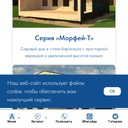
Серия «Морфей-Т»
Садовый дом в стиле барнхауза с просторной
верандой и увеличенной высотой конька
Наш веб-сайт использует файлы
cookie, чтобы обеспечить вам
OK
наилучший сервис.
Меню
Каталог
Позвонить
WhatsApp
Telegram