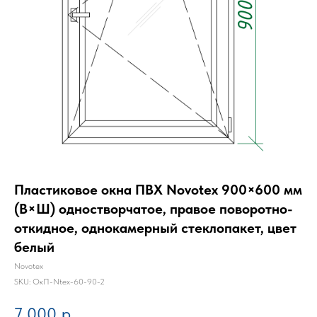
Пластиковое окна ПВХ Novotex 900×600 мм
(В×Ш) одностворчатое, правое поворотно-
откидное, однокамерный стеклопакет, цвет
белый
Novotex
SKU:
ОкП-Ntex-60-90-2
7 000
р.