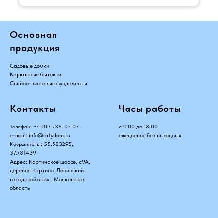
Основная
продукция
Садовые домки
Каркасные бытовки
Свайно-винтовые фундаменты
Контакты
Часы работы
Телефон:
+7 903 736-07-07
с 9:00 до 18:00
e-mail:
info@artydom.ru
ежедневно без выходных
Координаты: 55.583295,
37.781439
Адрес: Картинское шоссе, с9А,
деревня Картино, Ленинский
городской округ, Московская
область