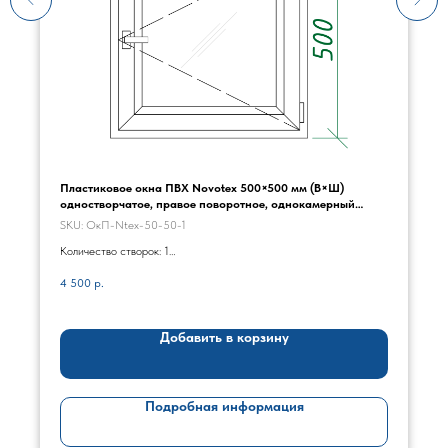
Пластиковое окна ПВХ Novotex 500×500 мм (В×Ш)
одностворчатое, правое поворотное, однокамерный
стеклопакет, цвет белый
SKU:
ОкП-Ntex-50-50-1
Количество створок: 1
Стеклопакет: однокамерный
4 500
р.
Открывание: правое поворотное
Цвет: белый
Ручки: в комплекте
Добавить в корзину
Подробная информация