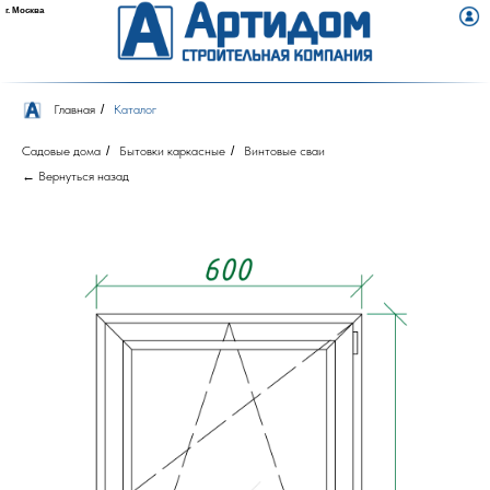
г. Москва
Главная
/
Каталог
Садовые дома
/
Бытовки каркасные
/
Винтовые сваи
← Вернуться назад