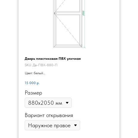
Дверь пластиковая ПВХ уличная
SKU:
Дв-ПВХ-880-П
Цвет: белый
Высота полотна - 2000 мм
15 000
р.
Ширина полотна - 800, 900 мм
Монтаж - бесплатно
Размер
Вариант открывания