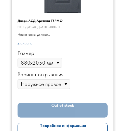
Дверь АСД Арктика ТЕРМО
SKU:
ДвН-АСД-АТ01-880-П
Назначение: уличная
Цвет товара: букле графит/капучино
43 500
р.
Монтаж: входит в стоимость
Размер
Вариант открывания
Out of stock
Подробная информация