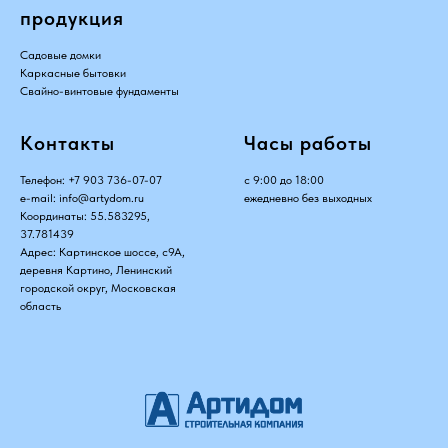
продукция
Садовые домки
Каркасные бытовки
Свайно-винтовые фундаменты
Контакты
Часы работы
Телефон:
+7 903 736-07-07
с 9:00 до 18:00
e-mail:
info@artydom.ru
ежедневно без выходных
Координаты: 55.583295,
37.781439
Адрес: Картинское шоссе, с9А,
деревня Картино, Ленинский
городской округ, Московская
область