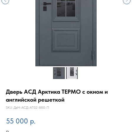
Дверь АСД Арктика ТЕРМО с окном и
английской решеткой
SKU:
ДвН-АСД-АТ02-880-П
55 000
р.