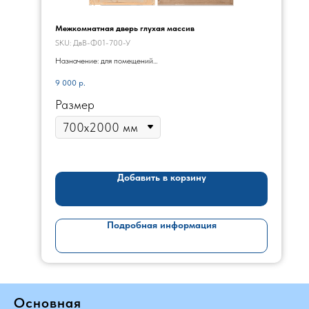
Межкомнатная дверь глухая массив
SKU:
ДвВ-Ф01-700-У
Назначение: для помещений
Цвет товара: натуральный массив
9 000
р.
Монтаж: входит в стоимость
Размер
Добавить в корзину
Подробная информация
Основная