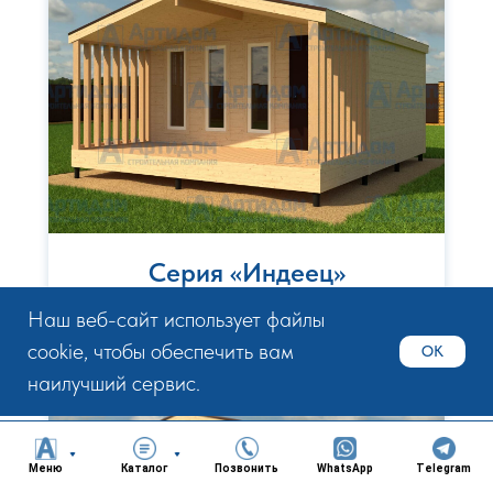
Серия «Индеец»
Классический садовый дом с просторной
Наш веб-сайт использует файлы
верандой
cookie, чтобы обеспечить вам
OK
наилучший сервис.
Меню
Каталог
Позвонить
WhatsApp
Telegram