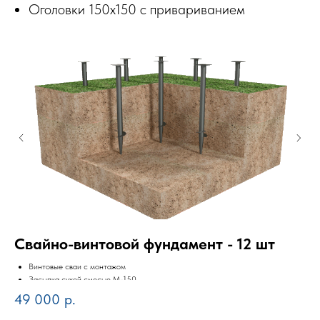
Оголовки 150х150 с привариванием
Свайно-винтовой фундамент - 12 шт
С
Винтовые сваи с монтажом
Засыпка сухой смесью М-150
Оголовки 150х150 с привариванием
49 000
р.
8